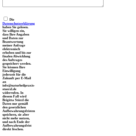
Die
Datenschutzerklärung
haben Sie gelesen.
Sie willigen ein,
dass Ihre Angaben
und Daten zur
Beantwortung
meiner Anfrage
elektronisch
erhoben und bis zur
finalen Abwicklung
des Auftrages
gespeichert werden.
Sie können Ihre
Einwilligung
jederzeit für die
Zukunft per E-Mail
an
info@naturheilpraxis-
stuerzl.de
widerrufen. In
diesem Fall wird
Brigitta Stürzl die
Daten nur gemäß
den gesetzlichen
Aufbewahrungsfristen
speichern, sie aber
nicht mehr nutzen,
und nach Ende der
Aufbewahrungsfrist
direkt löschen.