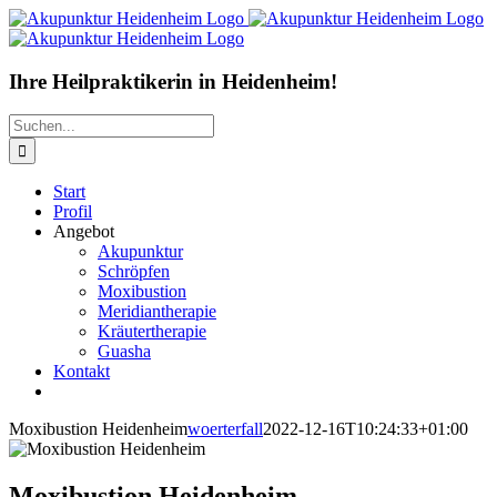
Zum
Inhalt
springen
Ihre Heilpraktikerin in Heidenheim!
Suche
nach:
Start
Profil
Angebot
Akupunktur
Schröpfen
Moxibustion
Meridiantherapie
Kräutertherapie
Guasha
Kontakt
Moxibustion Heidenheim
woerterfall
2022-12-16T10:24:33+01:00
Moxibustion Heidenheim