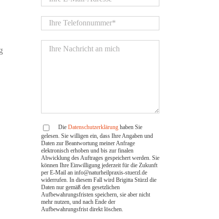
g
Die
Datenschutzerklärung
haben Sie
gelesen. Sie willigen ein, dass Ihre Angaben und
Daten zur Beantwortung meiner Anfrage
elektronisch erhoben und bis zur finalen
Abwicklung des Auftrages gespeichert werden. Sie
können Ihre Einwilligung jederzeit für die Zukunft
per E-Mail an info@naturheilpraxis-stuerzl.de
widerrufen. In diesem Fall wird Brigitta Stürzl die
Daten nur gemäß den gesetzlichen
Aufbewahrungsfristen speichern, sie aber nicht
mehr nutzen, und nach Ende der
Aufbewahrungsfrist direkt löschen.