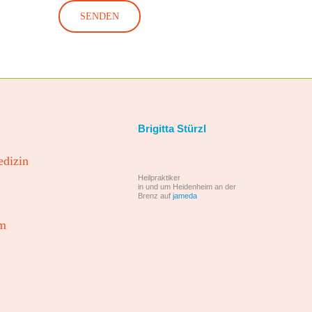
Brigitta Stürzl
edizin
Heilpraktiker
in und um Heidenheim an der
Brenz auf
jameda
im