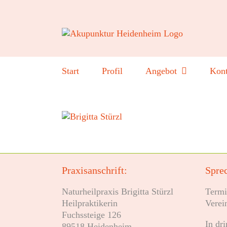
Zum
Inhalt
springen
Start
Profil
Angebot
Kont
Praxisanschrift:
Sprec
Naturheilpraxis Brigitta Stürzl
Termi
Heilpraktikerin
Verei
Fuchssteige 126
In dr
89518 Heidenheim